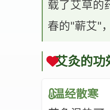
载了艾草的
春的"蕲艾"
艾灸的功
温经散寒