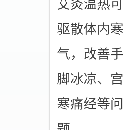
艾灸温热可
驱散体内寒
气，改善手
脚冰凉、宫
寒痛经等问
题。