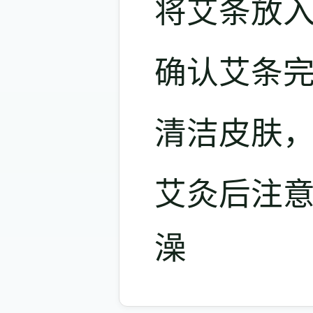
将艾条放
确认艾条
清洁皮肤
艾灸后注意
澡