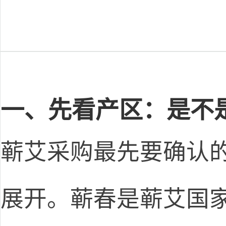
一、先看产区：是不
蕲艾采购最先要确认
展开。蕲春是蕲艾国