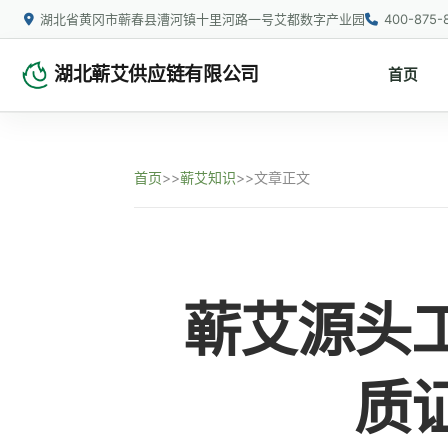
湖北省黄冈市蕲春县漕河镇十里河路一号艾都数字产业园
400-875-
湖北蕲艾供应链有限公司
首页
首页
>>
蕲艾知识
>>
文章正文
蕲艾源头
质