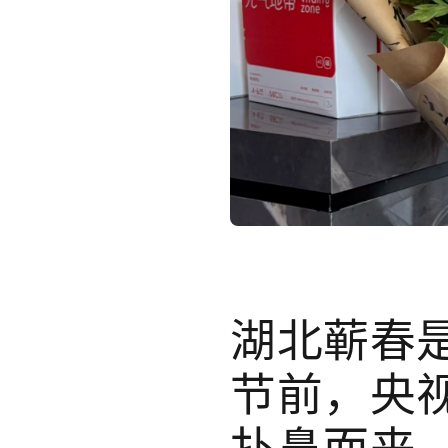
湖北蕲春
节前，央
扑鼻而来